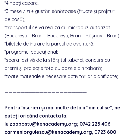
*4 nopți cazare;
*3 mese / zi + gustări sănătoase (fructe și prăjituri
de casă);
*transportul se va realiza cu microbuz autorizat
(București – Bran – București; Bran – Râșnov – Bran)
*biletele de intrare la parcul de aventură;
*programul educațional;
*seara festivă de la sfârșitul taberei, concurs cu
premii și proiecție foto cu pozele din tabără;
*toate materialele necesare activităților planificate;
—————————————————————-
Pentru înscrieri și mai multe detalii “din culise”, ne
puteți oricând contacta la:
luizaapostu@kenacademy.org; 0742 225 406
carmeniorgulescu@kenacademy.org, 0723 600