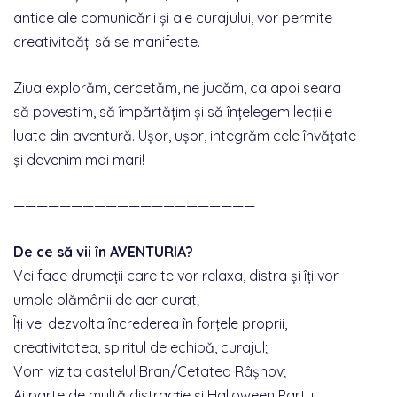
antice ale comunicării și ale curajului, vor permite
creativitaăți să se manifeste.
Ziua explorăm, cercetăm, ne jucăm, ca apoi seara
să povestim, să împărtățim și să înțelegem lecțiile
luate din aventură. Ușor, ușor, integrăm cele învățate
și devenim mai mari!
—————————————————————
De ce să vii în AVENTURIA?
Vei face drumeții care te vor relaxa, distra și îți vor
umple plămânii de aer curat;
Îți vei dezvolta încrederea în forțele proprii,
creativitatea, spiritul de echipă, curajul;
Vom vizita castelul Bran/Cetatea Râșnov;
Ai parte de multă distracție și Halloween Party;