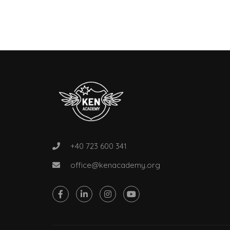
+40 723 600 341
office@kenacademy.org