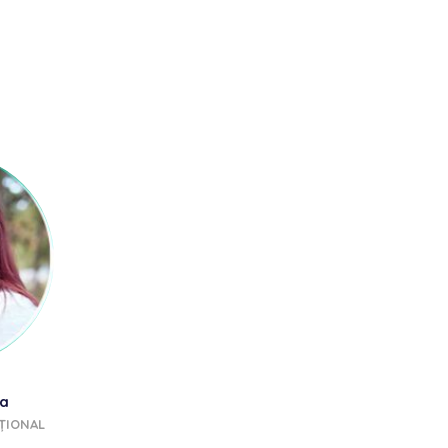
ga
Veronica Dunga
Mihaela Barbu
ȚIONAL
TRAINER
TRAINER