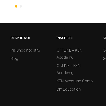
DESPRE NOI
ÎNSCRIERI
K
Misiunea noastră
OFFLINE – KEN
G
Academy
Blog
G
ONLINE – KEN
Academy
KEN Aventuria Camp
DIY Education