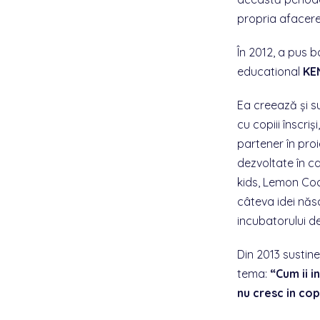
propria afacere
În 2012, a pus 
educational
KE
Ea creează și su
cu copiii înscriși
partener în pro
dezvoltate în c
kids, Lemon Coo
câteva idei născ
incubatorului d
Din 2013 sustine 
tema:
“Cum ii i
nu cresc in cop