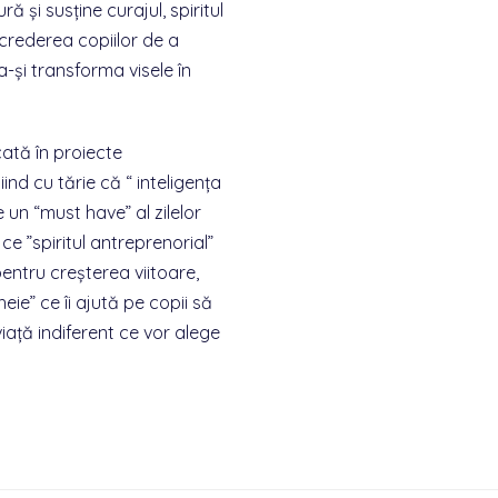
ă și susține curajul, spiritul
încrederea copiilor de a
-și transforma visele în
cată în proiecte
iind cu tărie că “ inteligența
e un “must have” al zilelor
 ce ”spiritul antreprenorial”
entru creșterea viitoare,
eie” ce îi ajută pe copii să
iață indiferent ce vor alege