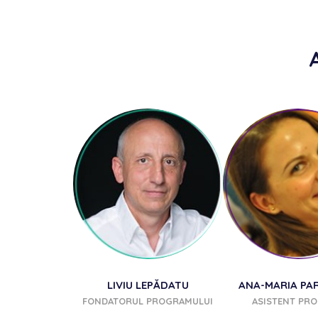
ARINESCU
LIVIU LEPĂDATU
ANA-MARIA PA
INER
FONDATORUL PROGRAMULUI
ASISTENT PR