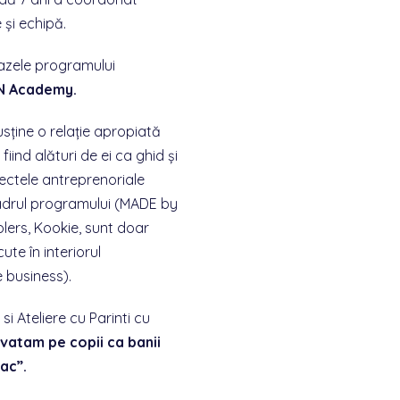
 și echipă.
bazele programului
N Academy.
sține o relație apropiată
, fiind alături de ei ca ghid și
iectele antreprenoriale
adrul programului (MADE by
lers, Kookie, sunt doar
ute în interiorul
e business).
si Ateliere cu Parinti cu
nvatam pe copii ca banii
ac”.