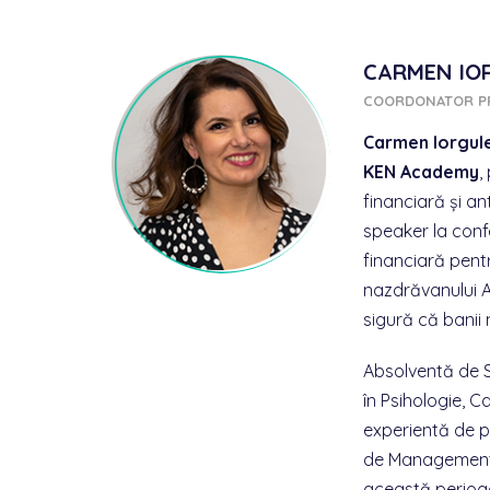
CARMEN IO
COORDONATOR 
Carmen Iorgul
KEN Academy
,
financiară și an
speaker la conf
financiară pent
nazdrăvanului An
sigură că banii 
Absolventă de St
în Psihologie, 
experientă de p
de Management 
această perioa