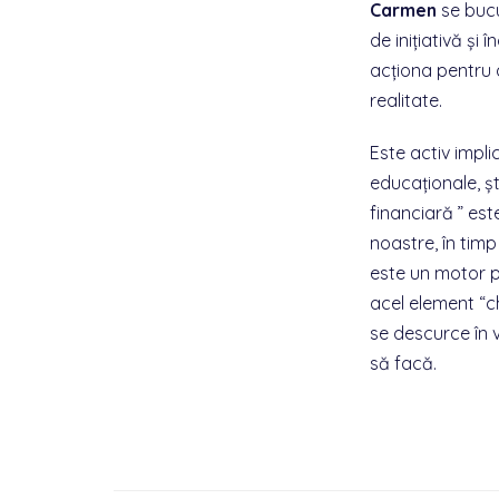
Carmen
se bucur
de inițiativă și 
acționa pentru a
realitate.
Este activ impli
educaționale, șt
financiară ” est
noastre, în timp
este un motor p
acel element “ch
se descurce în v
să facă.