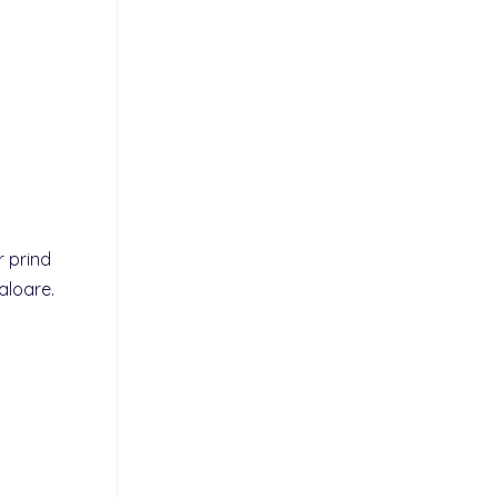
r prind
aloare.