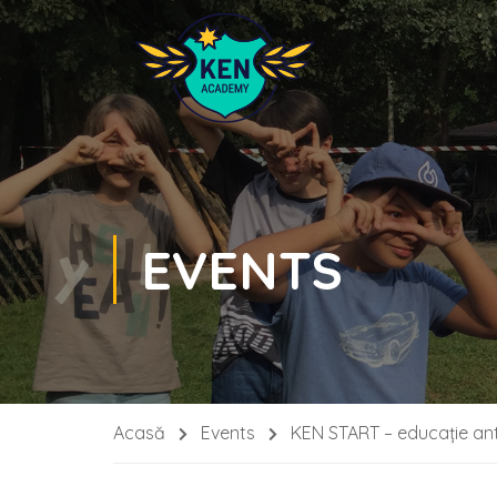
EVENTS
Acasă
Events
KEN START – educație ant