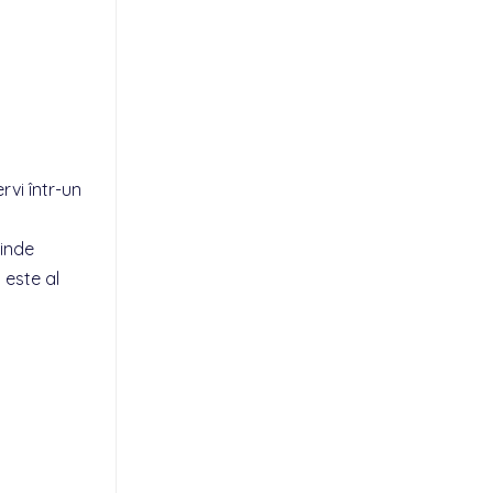
rvi într-un
rinde
 este al