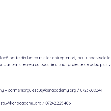
acă parte din lumea micilor antreprenori, locul unde visele lo
nanciar prin crearea cu bucurie a unor proiecte ce aduc plus v
emy – carmeniorgulescu@kenacadem
y.org / 0723.600.341
apostu@kenacademy.org
/ 07242.225.406