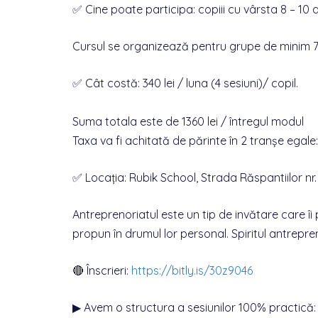
✅ Cine poate participa: copiii cu vârsta 8 – 10 a
Cursul se organizează pentru grupe de minim 7 
✅ Cât costă: 340 lei / luna (4 sesiuni)/ copil.
Suma totala este de 1360 lei / întregul modul
Taxa va fi achitată de părinte în 2 tranșe egal
✅ Locația: Rubik School, Strada Răspantiilor nr.
Antreprenoriatul este un tip de invătare care îi
propun în drumul lor personal. Spiritul antrepreno
🔴 Înscrieri:
https://bitly.is/30z9046
▶ Avem o structura a sesiunilor 100% practică: