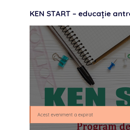
KEN START – educație antre
Acest eveniment a expirat