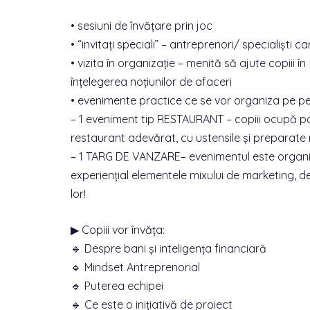
• sesiuni de învățare prin joc
• “invitați speciali” – antreprenori/ specialiști 
• vizita în organizație – menită să ajute copiii în
înțelegerea noțiunilor de afaceri
• evenimente practice ce se vor organiza pe p
– 1 eveniment tip RESTAURANT – copiii ocupă post
restaurant adevărat, cu ustensile și preparate 
– 1 TARG DE VANZARE– evenimentul este organiza
experiențial elementele mixului de marketing, de 
lor!
▶ Copiii vor învăța:
🔹 Despre bani și inteligența financiară
🔹 Mindset Antreprenorial
🔹 Puterea echipei
🔹 Ce este o iniţiativă de proiect