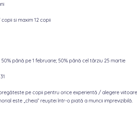
ni
copii si maxim 12 copii
e: 50% până pe 1 februarie; 50% până cel târziu 25 martie
 31
 pregăteste pe copii pentru orice experientă / alegere viitoare 
rial este „cheia” reușitei într-o piată a muncii imprevizibilă.