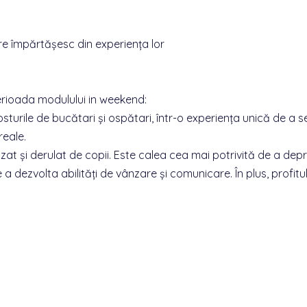
care împărtășesc din experiența lor
erioada modulului in weekend:
urile de bucătari și ospătari, într-o experiența unică de a se
reale.
t și derulat de copii. Este calea cea mai potrivită de a dep
a dezvolta abilități de vânzare și comunicare. În plus, profitul