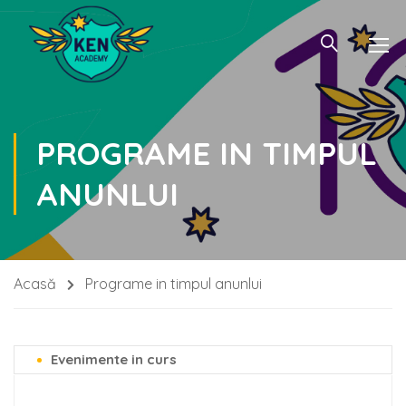
PROGRAME IN TIMPUL
ANUNLUI
Acasă
Programe in timpul anunlui
Evenimente in curs