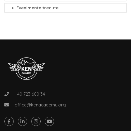
Evenimente trecute
+40 723 600 341
office@kenacademy.org