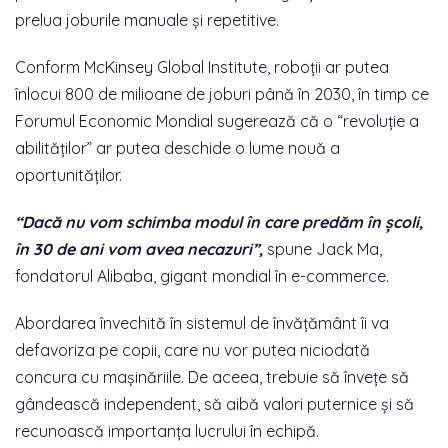
prelua joburile manuale și repetitive.
Conform McKinsey Global Institute, roboții ar putea
înlocui 800 de milioane de joburi până în 2030, în timp ce
Forumul Economic Mondial sugerează că o “revoluție a
abilităților” ar putea deschide o lume nouă a
oportunităților.
“Dacă nu vom schimba modul în care predăm în școli,
în 30 de ani vom avea necazuri”,
spune Jack Ma,
fondatorul Alibaba, gigant mondial în e-commerce.
Abordarea învechită în sistemul de învățământ îi va
defavoriza pe copii, care nu vor putea niciodată
concura cu mașinăriile. De aceea, trebuie să învețe să
gândească independent, să aibă valori puternice și să
recunoască importanța lucrului în echipă.