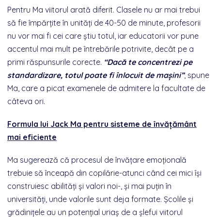
Pentru Ma viitorul arată diferit. Clasele nu ar mai trebui
să fie împărțite în unități de 40-50 de minute, profesorii
nu vor mai fi cei care știu totul, iar educatorii vor pune
accentul mai mult pe întrebările potrivite, decât pe a
primi răspunsurile corecte.
“Dacă te concentrezi pe
standardizare, totul poate fi înlocuit de mașini”
, spune
Ma, care a picat examenele de admitere la facultate de
câteva ori.
Formula lui Jack Ma pentru sisteme de învățământ
mai eficiente
Ma sugerează că procesul de învățare emoțională
trebuie să înceapă din copilărie-atunci când cei mici își
construiesc abilități și valori noi-, și mai puțin în
universități, unde valorile sunt deja formate. Școlile și
grădinițele au un potențial uriaș de a șlefui viitorul