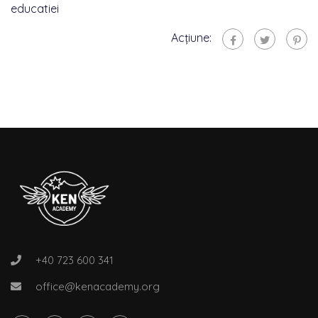
educatiei
Acțiune:
+40 723 600 341
office@kenacademy.org