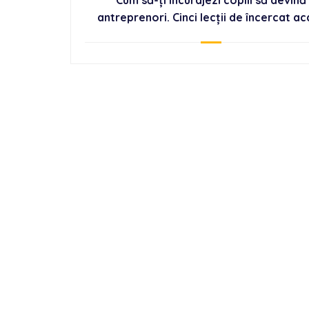
Cum să-ți încurajezi copiii să devină
antreprenori. Cinci lecții de încercat a