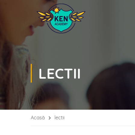
LECTII
Acasă
lectii