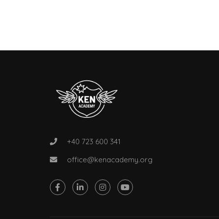
+40 723 600 341
office@kenacademy.org