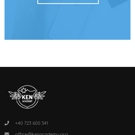
+40 723 600 341
office@kenacademy.org