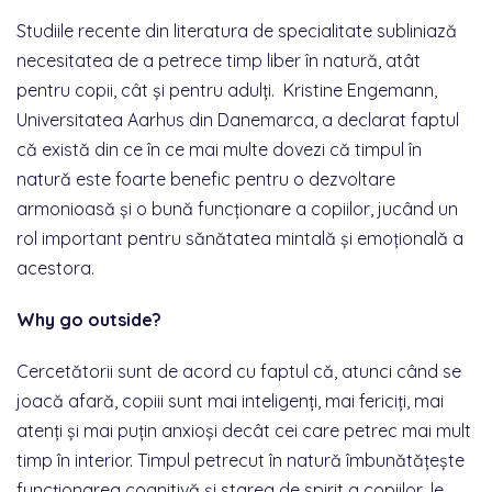
Studiile recente din literatura de specialitate subliniază
necesitatea de a petrece timp liber în natură, atât
pentru copii, cât și pentru adulți.
Kristine Engemann,
Universitatea Aarhus din Danemarca, a declarat faptul
că există din ce în ce mai multe dovezi că
timpul în
natură este foarte benefic pentru o dezvoltare
armonioasă și o bună funcționare a copiilor,
jucând un
rol important pentru sănătatea mintală și emoțională a
acestora.
Why go outside?
Cercetătorii sunt de acord cu faptul că, atunci când se
joacă afară, copiii sunt mai inteligenți, mai fericiți, mai
atenți și mai puțin anxioși decât cei care petrec mai mult
timp în interior. Timpul petrecut în natură îmbunătățește
funcționarea cognitivă și starea de spirit a copiilor, le