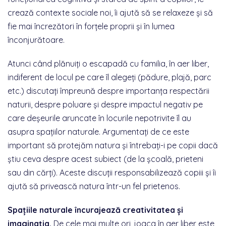
crează contexte sociale noi, îi ajută să se relaxeze și să
fie mai încrezători în forțele proprii și în lumea
înconjurătoare.
Atunci când plănuiți o escapadă cu familia, în aer liber,
indiferent de locul pe care îl alegeți (pădure, plajă, parc
etc.) discutați împreună despre importanța respectării
naturii, despre poluare și despre impactul negativ pe
care deșeurile aruncate în locurile nepotrivite îl au
asupra spațiilor naturale. Argumentați de ce este
important să protejăm natura și întrebați-i pe copii dacă
știu ceva despre acest subiect (de la școală, prieteni
sau din cărți). Aceste discuții responsabilizează copiii și îi
ajută să privească natura într-un fel prietenos.
Spațiile naturale încurajează creativitatea și
imaginația.
De cele mai multe ori, joaca în aer liber este