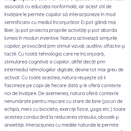
asociată cu educația nonformală, iar acest stil de
învățare le permite copiilor să interacționeze în mod
semnificativ cu mediul înconjurător. Ei pot gândi mai
liber, își pot proiecta propriile activități și pot aborda
lumea în moduri inventive. Natura activează simțurile
copiilor, provocând prin stimuli vizuali, auditivi, olfactivi și
tactili. Cu toată tehnologia care ne înconjoară,
stimularea cognitivă a copiilor, altfel decât prin
intermediul tehnologiilor digitale, devine tot mai greu de
activat. Cu toate acestea, natura reușește să îi
fascineze pe copii de fiecare dată și le oferă contexte
noi de învățare. De asemenea, natura oferă contexte
nenumărate pentru mișcare cu stare de bine (jocuri de
echipă, mers cu bicicleta, exerciții fizice, yoga etc.) toate
acestea conducând la reducerea stresului, oboselii și
anxietății. Interacțiunea cu mediile naturale le permite