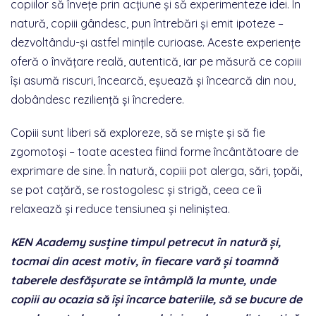
copiilor să învețe prin acțiune și să experimenteze idei. În
natură, copiii gândesc, pun întrebări și emit ipoteze –
dezvoltându-și astfel mințile curioase. Aceste experiențe
oferă o învățare reală, autentică, iar pe măsură ce copiii
își asumă riscuri, încearcă, eșuează și încearcă din nou,
dobândesc reziliență și încredere.
Copiii sunt liberi să exploreze, să se miște și să fie
zgomotoși – toate acestea fiind forme încântătoare de
exprimare de sine. În natură, copiii pot alerga, sări, țopăi,
se pot cațără, se rostogolesc și strigă, ceea ce îi
relaxează și reduce tensiunea și neliniștea.
KEN Academy susține timpul petrecut în natură și,
tocmai din acest motiv, în fiecare vară și toamnă
taberele desfășurate se întâmplă la munte, unde
copiii au ocazia să își încarce bateriile, să se bucure de