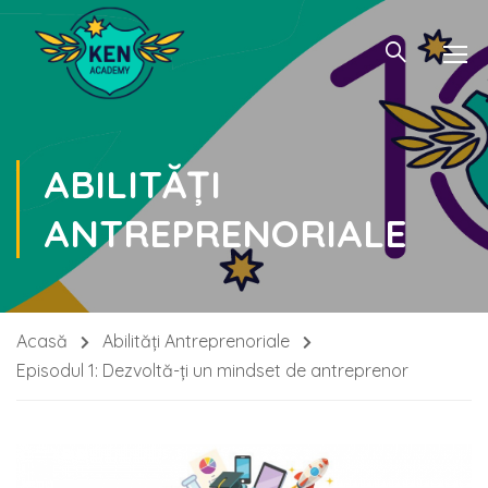
ABILITĂȚI
ANTREPRENORIALE
Acasă
Abilități Antreprenoriale
Episodul 1: Dezvoltă-ți un mindset de antreprenor