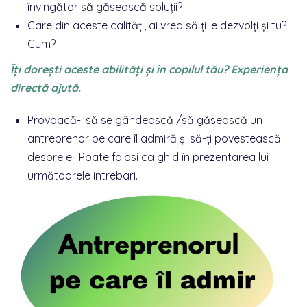
învingător să găsească soluții?
Care din aceste calități, ai vrea să ți le dezvolți și tu?
Cum?
Îți dorești aceste abilități și în copilul tău? Experiența
directă ajută.
Provoacă-l să se gândească /să găsească un
antreprenor pe care îl admiră și să-ți povestească
despre el. Poate folosi ca ghid în prezentarea lui
următoarele intrebari.