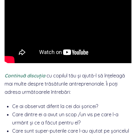
Continuă discuția
cu copilul tău și ajută-l să înțeleagă
mai multe despre trăsăturile antreprenoriale. Îi poți
adresa următoarele întrebări:
Ce ai observat diferit la cei doi șoricei?
Care dintre ei a avut un scop /un vis pe care l-a
urmărit și ce a făcut pentru el?
Care sunt super-puterile care l-au ajutat pe șoricelul