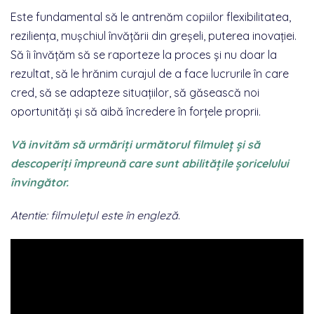
Este fundamental să le antrenăm copiilor flexibilitatea,
reziliența, mușchiul învățării din greșeli, puterea inovației.
Să îi învățăm să se raporteze la proces și nu doar la
rezultat, să le hrănim curajul de a face lucrurile în care
cred, să se adapteze situațiilor, să găsească noi
oportunități și să aibă încredere în forțele proprii.
Vă invităm să urmăriți următorul filmuleț și să
descoperiți împreună care sunt abilitățile șoricelului
învingător.
Atentie: filmulețul este în engleză
.