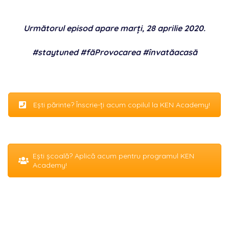
Următorul episod apare marți, 28 aprilie 2020.
#staytuned #făProvocarea #învatăacasă
Ești părinte? Înscrie-ți acum copilul la KEN Academy!
Ești școală? Aplică acum pentru programul KEN
Academy!