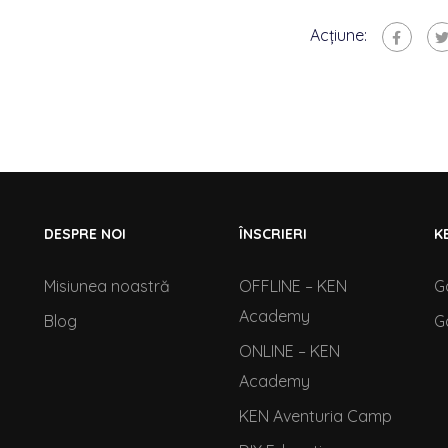
Acțiune:
DESPRE NOI
ÎNSCRIERI
K
Misiunea noastră
OFFLINE – KEN
G
Academy
Blog
G
ONLINE – KEN
Academy
KEN Aventuria Camp