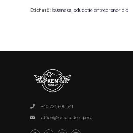
Etichetă:
business
,
educatie antreprenoriala
+40 723 600 341
office@kenacademy.org