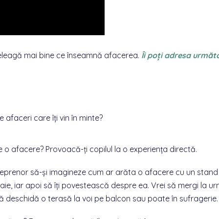
înțeleagă mai bine ce înseamnă afacerea.
Îi poți adresa următ
 afaceri care îți vin în minte?
e o afacere? Provoacă-ți copilul la o experiența directă.
ntreprenor să-și imagineze cum ar arăta o afacere cu un stand
ie, iar apoi să îți povestească despre ea.
Vrei să mergi la u
i să deschidă o terasă la voi pe balcon sau poate în sufragerie