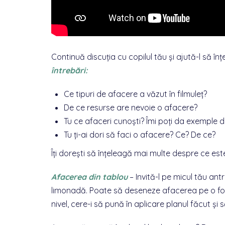
Continuă discuția cu copilul tău și ajută-l să 
întrebări:
Ce tipuri de afacere a văzut în filmuleț?
De ce resurse are nevoie o afacere?
Tu ce afaceri cunoști? Îmi poți da exemple de
Tu ți-ai dori să faci o afacere? Ce? De ce?
Îți dorești să înțeleagă mai multe despre ce est
Afacerea din tablou
–
Invită-l pe micul tău a
limonadă. Poate să deseneze afacerea pe o foa
nivel, cere-i să pună în aplicare planul făcut ș