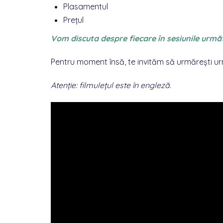
Plasamentul
Prețul
Vom discuta despre fiecare în sesiunile urm
Pentru moment însă, te invităm să urmărești ur
Atenție: filmulețul este în engleză
.