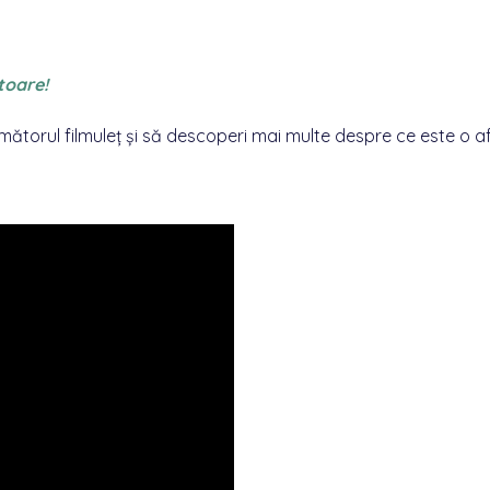
ătoare!
mătorul filmuleț
și să descoperi mai multe despre ce este o a