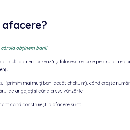
o afacere?
a căruia obţinem bani!
ai mulţi oameni lucrează şi folosesc resurse pentru a crea u
enţi.
ul (p
rimim mai mulţi bani decât cheltuim
), când crește număr
ărul de angajați și când cresc vânzările.
 cont când construiești o afacere sunt: