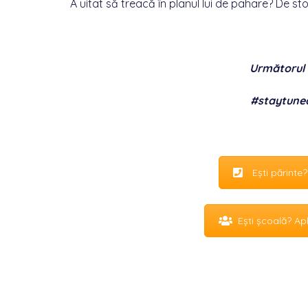
A uitat să treacă în planul lui de pahare? De sto
Următorul 
#staytune
Ești părinte
Ești școală? A