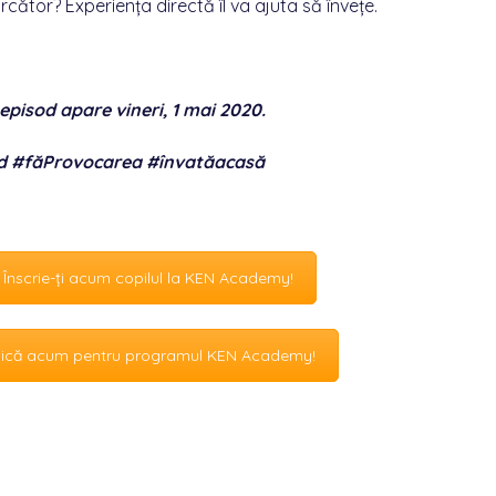
rcător? Experiența directă îl va ajuta să învețe.
episod apare vineri, 1 mai 2020.
d #făProvocarea #învatăacasă
? Înscrie-ți acum copilul la KEN Academy!
plică acum pentru programul KEN Academy!