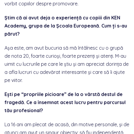
vorbit copiilor despre promovare.
Știm că ai avut deja o experiență cu copiii din KEN
Academy, grupa de la Școala Europeană. Cum ți s-au
părut?
Așa este, am avut bucuria să mă întâlnesc cu o grupă
de nota 20, foarte curioși, foarte prezenți și atenți. M-au
uimit cu lucrurile pe care le știu și am apreciat dorința de
a afla lucruri cu adevărat interesante și care să îi ajute
pe viitor.
Ești pe “propriile picioare” de la o vârstă destul de
fragedă. Ce a însemnat acest lucru pentru parcursul
tău profesional?
La 16 ani am plecat de acasă, din motive personale, și de
atunci am avut un singur obiectiv: să fiu independentă