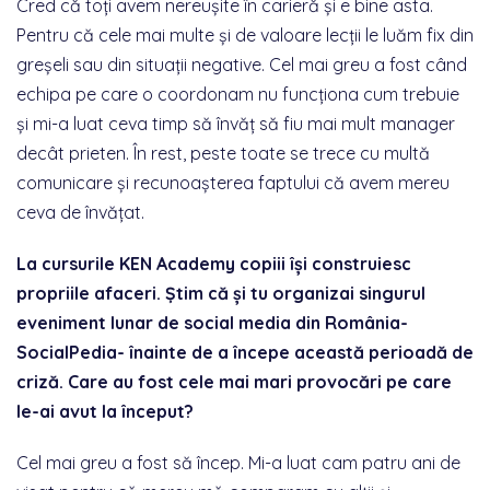
Cred că toți avem nereușite în carieră și e bine asta.
Pentru că cele mai multe și de valoare lecții le luăm fix din
greșeli sau din situații negative. Cel mai greu a fost când
echipa pe care o coordonam nu funcționa cum trebuie
și mi-a luat ceva timp să învăț să fiu mai mult manager
decât prieten. În rest, peste toate se trece cu multă
comunicare și recunoașterea faptului că avem mereu
ceva de învățat.
La cursurile KEN Academy copiii își construiesc
propriile afaceri. Știm că și tu organizai singurul
eveniment lunar de social media din România-
SocialPedia- înainte de a începe această perioadă de
criză. Care au fost cele mai mari provocări pe care
le-ai avut la început?
Cel mai greu a fost să încep. Mi-a luat cam patru ani de