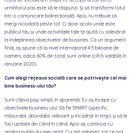
următorul pas este să le răspunzi. Și să transformi totul
într-o comunicare bidirecțională. Apoi, nu trebuie să
mergi niciodată peste tot. Ci doar acolo unde este
publicul tău și unde activitățile tale te ajută cu adevărat
la îndeplinirea obiectivelor de bussines. Ca un argument
final, aș spune că la nivel internațional 4.5 bilioane de
oameni, adică 60% din total, sunt online (cifră valabilă în
ianuarie 2020).
Cum alegi rețeaua socială care se potrivește cel mai
bine business-ului tău?
Sunt câțiva pași simpli, în aparență. Eu aș începe cu
obiectivele business-ului. Să fie SMART (specific,
măsurabil, abordabil, relevant și încadrat în timp) și să le
faci update din când în când. Apoi aș continua cu
analiza publicului meu țintă. Cui mă adresez, tot ce pot