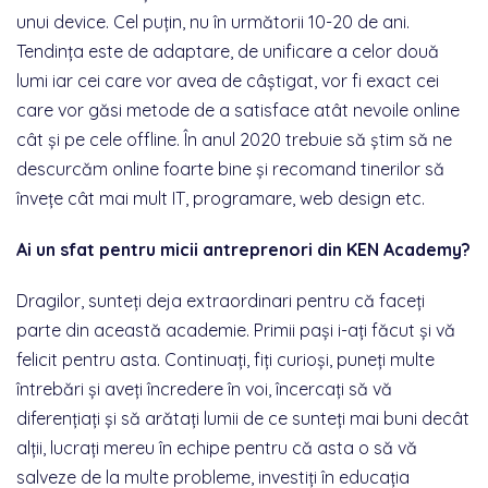
unui device. Cel puțin, nu în următorii 10-20 de ani.
Tendința este de adaptare, de unificare a celor două
lumi iar cei care vor avea de câștigat, vor fi exact cei
care vor găsi metode de a satisface atât nevoile online
cât și pe cele offline. În anul 2020 trebuie să știm să ne
descurcăm online foarte bine și recomand tinerilor să
învețe cât mai mult IT, programare, web design etc.
Ai un sfat pentru micii antreprenori din KEN Academy?
Dragilor, sunteți deja extraordinari pentru că faceți
parte din această academie. Primii pași i-ați făcut și vă
felicit pentru asta. Continuați, fiți curioși, puneți multe
întrebări și aveți încredere în voi, încercați să vă
diferențiați și să arătați lumii de ce sunteți mai buni decât
alții, lucrați mereu în echipe pentru că asta o să vă
salveze de la multe probleme, investiți în educația