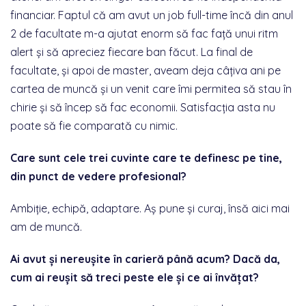
financiar. Faptul că am avut un job full-time încă din anul
2 de facultate m-a ajutat enorm să fac față unui ritm
alert și să apreciez fiecare ban făcut. La final de
facultate, și apoi de master, aveam deja câțiva ani pe
cartea de muncă și un venit care îmi permitea să stau în
chirie și să încep să fac economii. Satisfacția asta nu
poate să fie comparată cu nimic.
Care sunt cele trei cuvinte care te definesc pe tine,
din punct de vedere profesional?
Ambiție, echipă, adaptare. Aș pune și curaj, însă aici mai
am de muncă.
Ai avut și nereușite în carieră până acum? Dacă da,
cum ai reușit să treci peste ele și ce ai învățat?