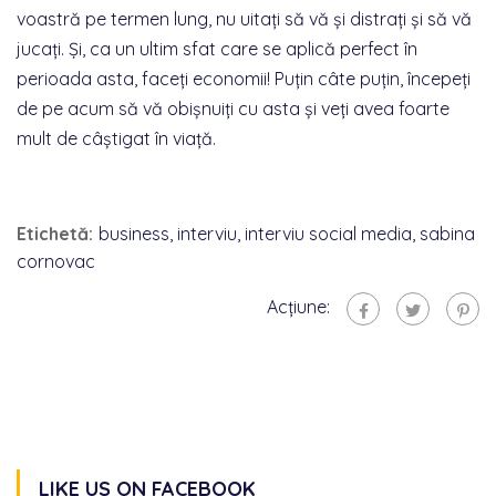
voastră pe termen lung, nu uitați să vă și distrați și să vă
jucați. Și, ca un ultim sfat care se aplică perfect în
perioada asta, faceți economii! Puțin câte puțin, începeți
de pe acum să vă obișnuiți cu asta și veți avea foarte
mult de câștigat în viață.
Etichetă:
business
,
interviu
,
interviu social media
,
sabina
cornovac
Acțiune:
LIKE US ON FACEBOOK