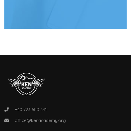
+40 723 600 341
office@kenacademy.org