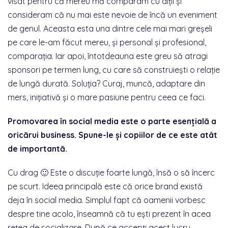
visat pentru că mereu mă comparam cu alții și
consideram că nu mai este nevoie de încă un eveniment
de genul. Aceasta esta una dintre cele mai mari greșeli
pe care le-am făcut mereu, și personal și profesional,
comparația. Iar apoi, întotdeauna este greu să atragi
sponsori pe termen lung, cu care să construiești o relație
de lungă durată. Soluția? Curaj, muncă, adaptare din
mers, inițiativă și o mare pasiune pentru ceea ce faci.
Promovarea în social media este o parte esențială a
oricărui business. Spune-le și copiilor de ce este atât
de importantă.
Cu drag 🙂 Este o discuție foarte lungă, însă o să încerc
pe scurt. Ideea principală este că orice brand există
deja în social media. Simplul fapt că oamenii vorbesc
despre tine acolo, înseamnă că tu ești prezent în acea
rețea de socializare. După ce accepți acest lucru,