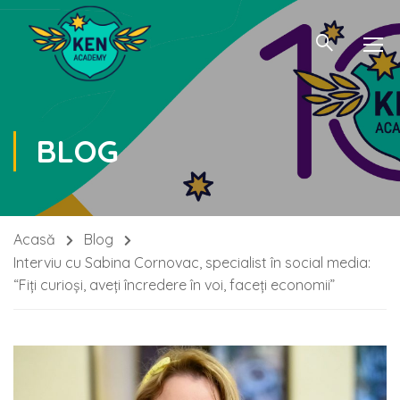
BLOG
Acasă
Blog
Interviu cu Sabina Cornovac, specialist în social media:
“Fiți curioși, aveți încredere în voi, faceți economii”