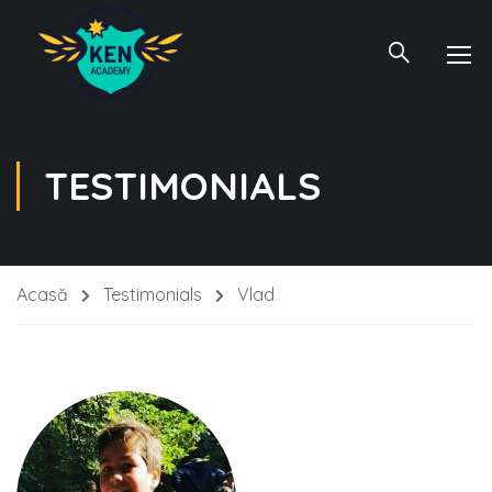
TESTIMONIALS
Acasă
Testimonials
Vlad