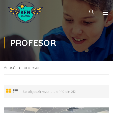
PROFESOR
Acasă
profesor
Se afișează rezultatele 1-10 din 212