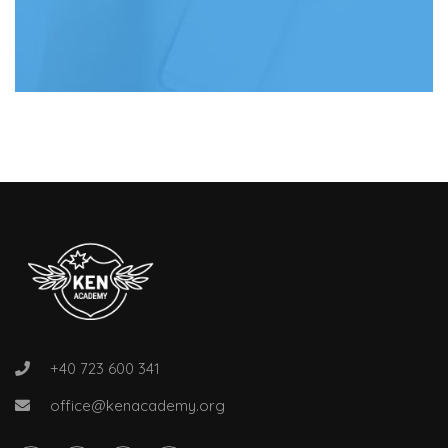
+40 723 600 341
office@kenacademy.org