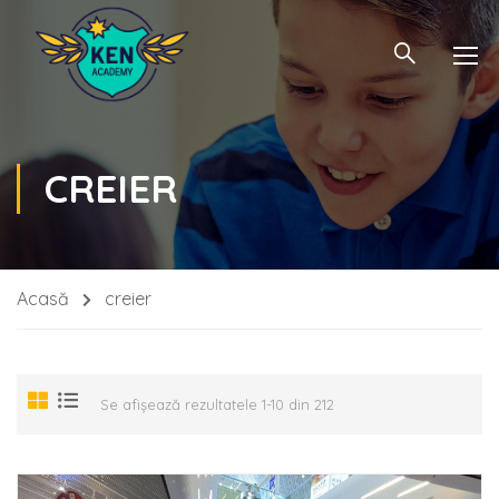
CREIER
Acasă
creier
Se afișează rezultatele 1-10 din 212