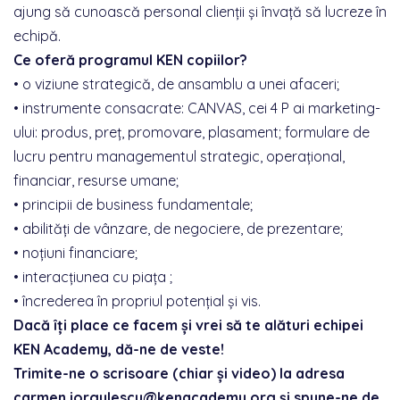
ajung să cunoască personal clienţii şi învaţă să lucreze în
echipă.
Ce oferă programul KEN copiilor?
• o viziune strategică, de ansamblu a unei afaceri;
• instrumente consacrate: CANVAS, cei 4 P ai marketing-
ului: produs, preţ, promovare, plasament; formulare de
lucru pentru managementul strategic, operaţional,
financiar, resurse umane;
• principii de business fundamentale;
• abilităţi de vânzare, de negociere, de prezentare;
• noţiuni financiare;
• interacţiunea cu piaţa ;
• încrederea în propriul potenţial şi vis.
Dacă îți place ce facem și vrei să te alături echipei
KEN Academy, dă-ne de veste!
Trimite-ne o scrisoare (chiar și video) la adresa
carmen.iorgulescu@kenacademy.org și spune-ne de