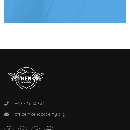
+40 723 600 341
office@kenacademy.org