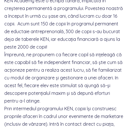
KEN Academy este o echipă tânără, implicată în
creșterea permanentă a programului. Povestea noastră
a început în urmă cu șase ani, când lucram cu doar 16
copii. Acum sunt 150 de copii în programul permanent
de eductaie antreprenorială, 300 de copii s-au bucurat
deja de taberele KEN, iar educația financiară a ajuns la
peste 2000 de copii!
Împreună, ne propunem ca fiecare copil să inţeleagă că
este capabil să fie independent financiar, să ştie cum să
acţioneze pentru a realiza acest lucru, să fie familiarizat
cu modul de organizare şi gestionare a unei afaceri. In
acest fel, fiecare elev este stimulat să ajungă să-şi
descopere potenţialul maxim şi să depună eforturi
pentru a-l atinge.
Prin intermediul programului KEN, copiii îşi construiesc
propriile afaceri în cadrul unor evenimente de marketare
(inclusiv de vânzare). Intră în contact direct cu piaţa,