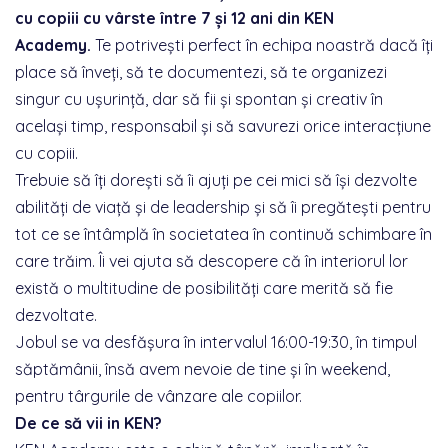
cu copiii cu vârste între 7 și 12 ani din KEN
Academy.
Te potrivești perfect în echipa noastră dacă îți
place să înveți, să te documentezi, să te organizezi
singur cu ușurință, dar să fii și spontan și creativ în
același timp, responsabil și să savurezi orice interacțiune
cu copiii.
Trebuie să îți dorești să îi ajuți pe cei mici să își dezvolte
abilități de viață și de leadership și să îi pregătești pentru
tot ce se întâmplă în societatea în continuă schimbare în
care trăim. Îi vei ajuta să descopere că în interiorul lor
există o multitudine de posibilități care merită să fie
dezvoltate.
Jobul se va desfășura în intervalul 16:00-19:30, în timpul
săptămânii, însă avem nevoie de tine și în weekend,
pentru târgurile de vânzare ale copiilor.
De ce să vii in KEN?