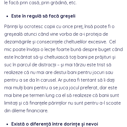
le facă prin casă, prin grădină, etc.
Este în regulă să facă greșeli
Părinții își ocrotesc copiii cu orice preț, însă poate fi o
greșeală atunci când vine vorba de a-i proteja de
dezamăgirile și consecințele cheltuielilor excesive. Cel
mic poate învăța o lecție foarte bună despre buget când
este încântat să-și cheltuiască toți banii pe prăjituri și
suc în parcul de distracții – și mai târziu este trist să
realizeze că nu mai are destui bani pentru jocuri sau
pentru a se da în carusel. Ar putea fi tentant să îi dați
mai mulți bani pentru a se juca jocul preferat, dar este
mai bine pe termen lung ca el să realizeze că banii sunt
limitați și că finanțele părinților nu sunt pentru a-l scoate
din dileme financiare.
Există o diferență între dorințe și nevoi