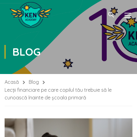
BLOG
Acasă
Blog
Lecții financiare pe care copilul tău trebuie să le
cunoască înainte de școala primară