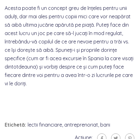
Acesta poate fi un concept greu de înțeles pentru unii
adulți, dar mai ales pentru copiii mici care vor neapărat
să aibă ultima jucărie apărută pe piață. Puteți face din
acest lucru un joc pe care să-l jucați în mod regulat,
întrebându-vă copilul de ce are nevoie pentru a trăi vs.
ce își dorește să aibă. Spuneți-i și propriile dorințe
specifice (cum ar fi acea excursie în Spania la care visați
dintotdeauna) și vorbiți despre ce și cum puteți face
fiecare dintre voi pentru a avea într-o zi lucrurile pe care
vi le doriți.
Etichetă:
lectii financiare
,
antreprenoriat
,
bani
Acțiune: