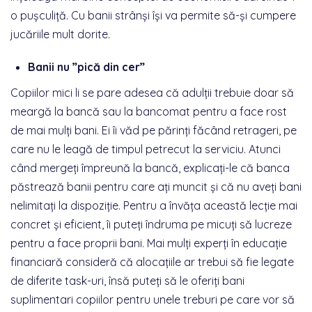
o pușculiță. Cu banii strânși își va permite să-și cumpere
jucăriile mult dorite.
Banii nu ”pică din cer”
Copiilor mici li se pare adesea că adulții trebuie doar să
meargă la bancă sau la bancomat pentru a face rost
de mai mulți bani. Ei îi văd pe părinți făcând retrageri, pe
care nu le leagă de timpul petrecut la serviciu. Atunci
când mergeți împreună la bancă, explicați-le că banca
păstrează banii pentru care ați muncit și că nu aveți bani
nelimitați la dispoziție. Pentru a învăța această lecție mai
concret și eficient, îi puteți îndruma pe micuți să lucreze
pentru a face proprii bani. Mai mulți experți în educație
financiară consideră că alocațiile ar trebui să fie legate
de diferite task-uri, însă puteți să le oferiți bani
suplimentari copiilor pentru unele treburi pe care vor să