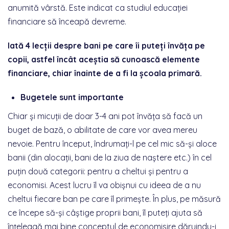
anumită vârstă. Este indicat ca studiul educației
financiare să înceapă devreme.
Iată 4 lecții despre bani pe care îi puteți învăța pe
copii, astfel încât aceștia să cunoască elemente
financiare, chiar înainte de a fi la școala primară.
Bugetele sunt importante
Chiar și micuții de doar 3-4 ani pot învăța să facă un
buget de bază, o abilitate de care vor avea mereu
nevoie. Pentru început, îndrumați-l pe cel mic să-și aloce
banii (din alocații, bani de la ziua de naștere etc.) în cel
puțin două categorii: pentru a cheltui și pentru a
economisi. Acest lucru îl va obișnui cu ideea de a nu
cheltui fiecare ban pe care îl primește. În plus, pe măsură
ce începe să-și câștige proprii bani, îl puteți ajuta să
înțeleagă mai bine conceptul de economisire dăruindu-i