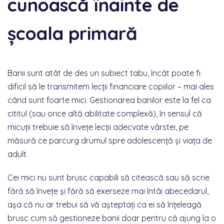
cunoască înainte de
școala primară
Banii sunt atât de des un subiect tabu, încât poate fi
dificil să le transmitem lecții financiare copiilor – mai ales
când sunt foarte mici. Gestionarea banilor este la fel ca
cititul (sau orice altă abilitate complexă), în sensul că
micuții trebuie să învețe lecții adecvate vârstei, pe
măsură ce parcurg drumul spre adolescență și viața de
adult.
Cei mici nu sunt brusc capabili să citească sau să scrie
fără să învețe și fără să exerseze mai întâi abecedarul,
așa că nu ar trebui să vă așteptați ca ei să înțeleagă
brusc cum să gestioneze banii doar pentru că ajung la o