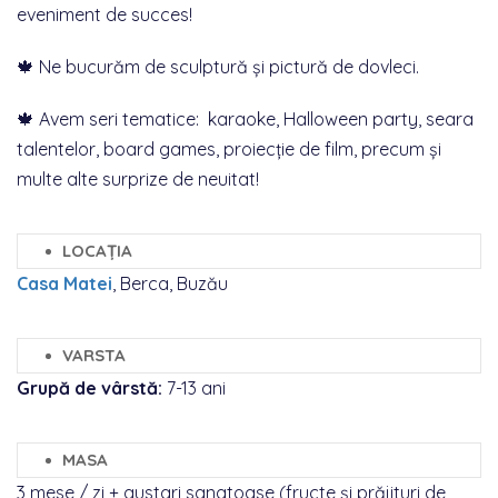
eveniment de succes!
🍁 Ne bucurăm de sculptură și pictură de dovleci.
🍁 Avem seri tematice: karaoke, Halloween party, seara
talentelor, board games, proiecție de film, precum și
multe alte surprize de neuitat!
LOCAȚIA
Casa Matei
, Berca, Buzău
VARSTA
Grupă de vârstă:
7-13 ani
MASA
3 mese / zi + gustari sanatoase (fructe și prăjituri de