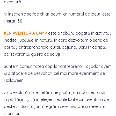
aventură.
✨ Înscrierile se fac chiar acum iar numărul de locuri este
limitat:
30
.
KEN AVENTURIA CAMP
este o tabără bogată în activități
inedite, jucăușe, în natură, în care dezvoltăm o serie de
abilități antreprenoriale: curaj, acțiune, lucru în echipă,
perseverență, găsire de soluții.
Suntem comunitatea copiilor antreprenori, așadar avem
și o afacere de dezvoltat: cel mai mare eveniment de
Halloween.
Ziua explorăm, cercetăm, ne jucăm, ca apoi seara să
împărtășim și să înțelegem lecțiile luate din aventura de
peste zi. Ușor, ușor, integrăm cele învățate și devenim
mai mari!