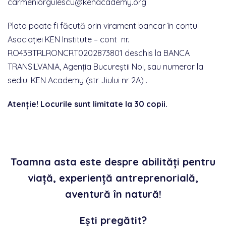
carmeniorgulescu@kenacademy.org
Plata poate fi făcută prin virament bancar în contul
Asociației KEN Institute – cont nr.
RO43BTRLRONCRT0202873801 deschis la BANCA
TRANSILVANIA, Agenţia Bucureştii Noi, sau numerar la
sediul KEN Academy (str Jiului nr 2A) .
Atenție! Locurile sunt limitate la 30 copii.
Toamna asta este despre abilități pentru
viață, experiență antreprenorială,
aventură în natură!
Ești pregătit?