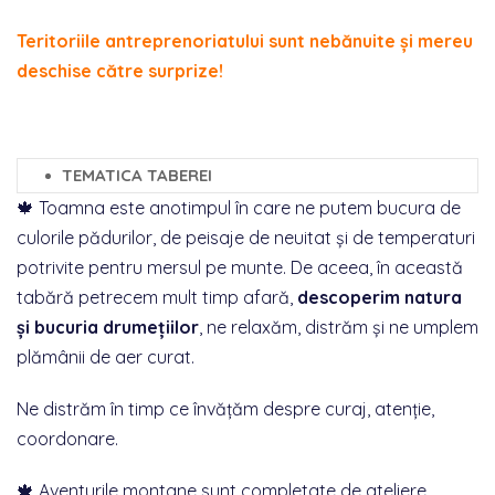
Teritoriile antreprenoriatului sunt nebănuite și mereu
deschise către surprize!
TEMATICA TABEREI
🍁 Toamna este anotimpul în care ne putem bucura de
culorile pădurilor, de peisaje de neuitat și de temperaturi
potrivite pentru mersul pe munte. De aceea, în această
tabără petrecem mult timp afară,
descoperim natura
și bucuria drumețiilor
, ne
relaxăm, distrăm și ne umplem
plămânii de aer curat.
Ne distrăm în timp ce învățăm despre curaj, atenție,
coordonare.
🍁 Aventurile montane sunt completate de ateliere