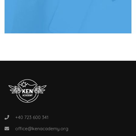
+40 723 600 341
office@kenacademy.org