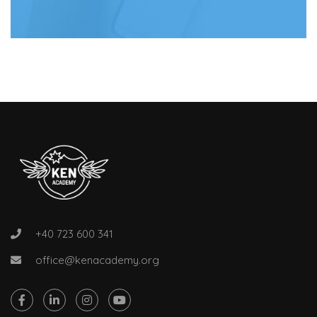
+40 723 600 341
office@kenacademy.org