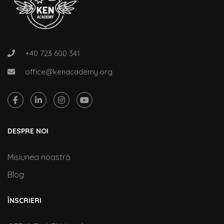
+40 723 600 341
office@kenacademy.org
DESPRE NOI
Misiunea noastră
Blog
ÎNSCRIERI