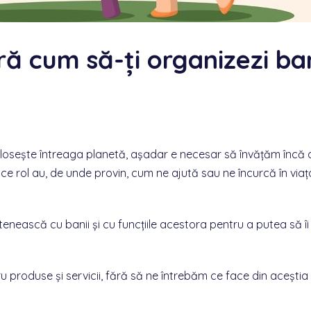
ă cum să-ți organizezi ban
folosește întreaga planetă, așadar e necesar să învățăm încă 
e rol au, de unde provin, cum ne ajută sau ne încurcă în viaț
enească cu banii și cu funcțiile acestora pentru a putea să îi
tru produse și servicii, fără să ne întrebăm ce face din acești