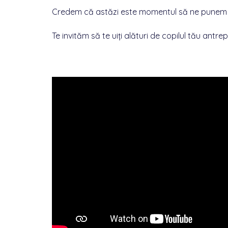
Credem că astăzi este momentul să ne punem 
Te invităm să te uiți alături de copilul tău antre