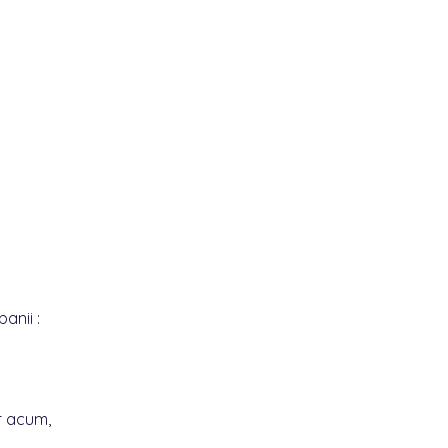
anii :
r acum,