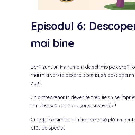
Episodul 6: Descoper
mai bine
Banii sunt un instrument de schimb pe care îl 
mai mici vârste despre aceștia, să descoperim c
cu zi.
Un antreprenor în devenire trebuie să se împriet
înmulțească cât mai ușor și sustenabil!
Cu toții folosim bani în fiecare zi să plătim pen
atât de special.