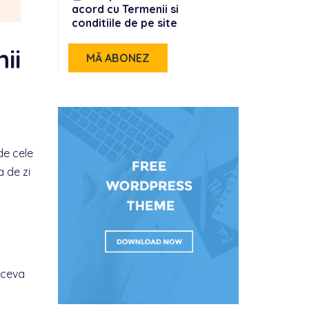
acord cu Termenii si
conditiile de pe site
ii
de cele
a de zi
a ceva