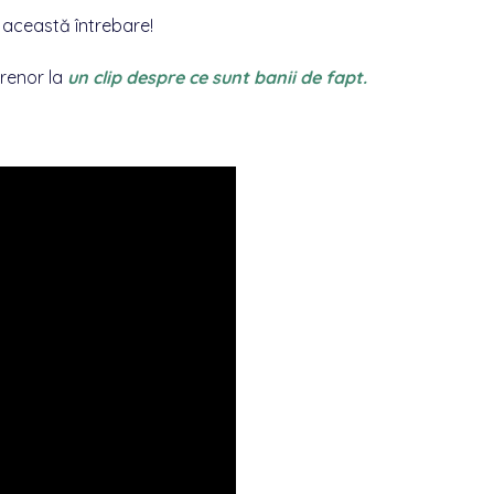
această întrebare!
prenor la
un clip despre ce sunt banii de fapt.