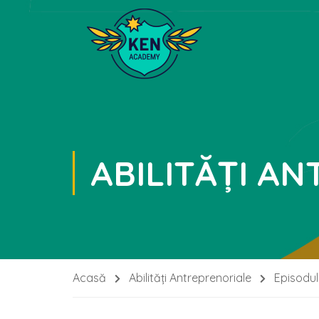
ABILITĂȚI A
Acasă
Abilități Antreprenoriale
Episodul