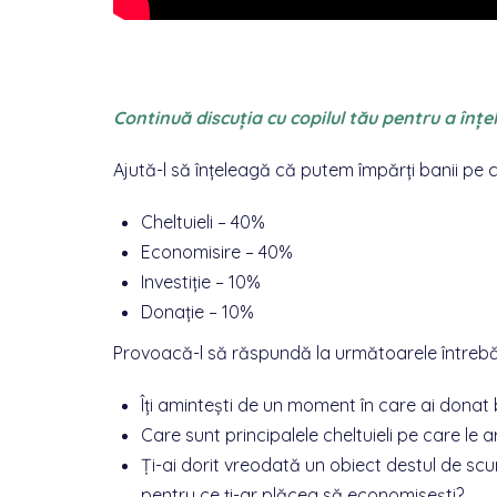
Continuă discuția cu copilul tău pentru a înț
Ajută-l să înțeleagă că putem împărți banii pe ca
Cheltuieli – 40%
Economisire – 40%
Investiție – 10%
Donație – 10%
Provoacă-l să răspundă la următoarele întrebări
Îți amintești de un moment în care ai donat
Care sunt principalele cheltuieli pe care le 
Ți-ai dorit vreodată un obiect destul de s
pentru ce ți-ar plăcea să economisești?