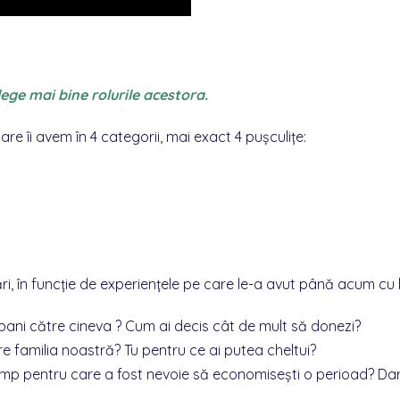
elege mai bine rolurile acestora.
re îi avem în 4 categorii, mai exact 4 pușculițe:
, în funcție de experiențele pe care le-a avut până acum cu b
 bani către cineva ? Cum ai decis cât de mult să donezi?
are familia noastră? Tu pentru ce ai putea cheltui?
cump pentru care a fost nevoie să economisești o perioad? Da