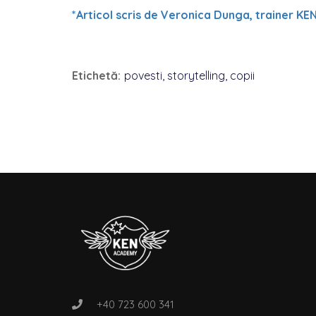
*Articol scris de Veronica Dunga, trainer K
Etichetă:
povesti
,
storytelling
,
copii
+40 723 600 341