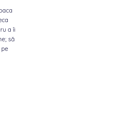
joaca
teca
u a îi
ne; să
m pe