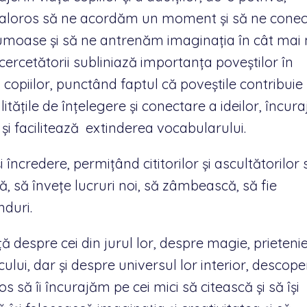
 valoros să ne acordăm un moment și să ne cone
umoase și să ne antrenăm imaginația în cât mai
, cercetătorii subliniază importanța poveștilor în
opiilor, punctând faptul că poveștile contribuie 
tățile de înțelegere și conectare a ideilor, încur
și facilitează extinderea vocabularului.
 încredere, permițând cititorilor și ascultătorilor 
ă, să învețe lucruri noi, să zâmbească, să fie
nduri.
ță despre cei din jurul lor, despre magie, prietenie
ului, dar și despre universul lor interior, descope
os să îi încurajăm pe cei mici să citească și să își