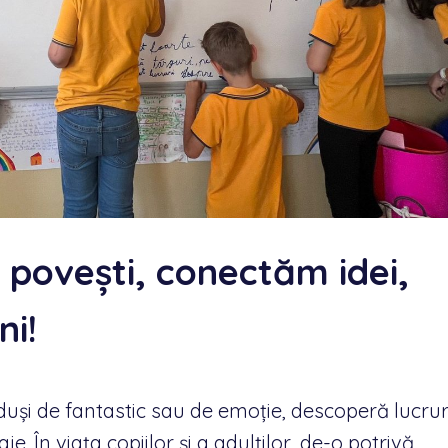
povești, conectăm idei,
ni!
duși de fantastic sau de emoție, descoperă lucrur
aje. În viața copiilor și a adulților, de-o potrivă,