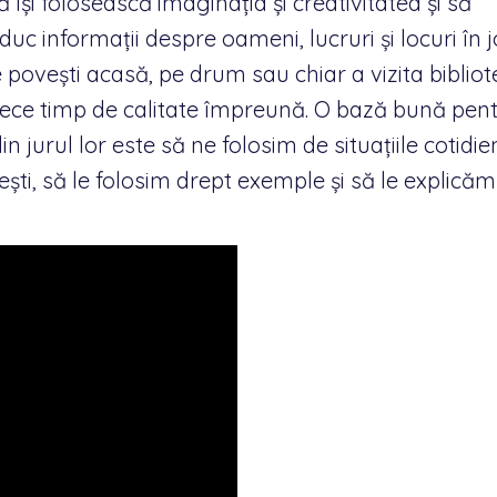
își folosească imaginația și creativitatea și să
aduc informații despre oameni, lucruri și locuri în 
ne povești acasă, pe drum sau chiar a vizita biblio
ece timp de calitate împreună. O bază bună pentr
n jurul lor este să ne folosim de situațiile cotidie
ești, să le folosim drept exemple și să le explică