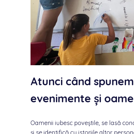
Atunci când spunem 
evenimente și oame
Oamenii iubesc poveștile, se lasă con
și se identifică cu istoriile altor person