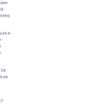
ilor.
să
tatea,
jută în
or
e
i
. De
tă pe
i?