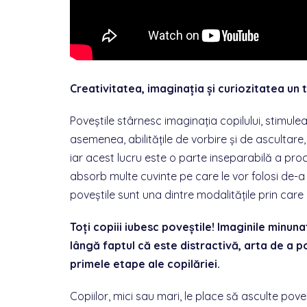
C
reativitatea, imaginația și curiozitatea un
Poveștile stârnesc imaginația copilului, stimule
asemenea, abilitățile de vorbire și de ascultare, a
iar acest lucru este o parte inseparabilă a proce
absorb multe cuvinte pe care le vor folosi de-a l
poveștile sunt una dintre modalitățile prin care 
Toți copiii iubesc poveștile! Imaginile minunate
lângă faptul că este distractivă, arta de a 
primele etape ale copilăriei.
Copiilor, mici sau mari, le place să asculte poveș