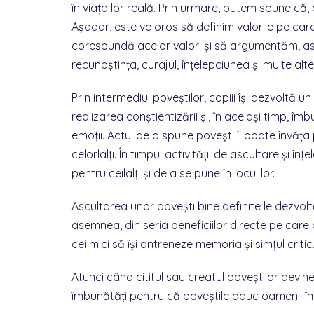
în viața lor reală. Prin urmare, putem spune că,
Așadar, este valoros să definim valorile pe car
corespundă acelor valori și să argumentăm, ast
recunoștința, curajul, înțelepciunea și multe alte
Prin intermediul poveștilor, copiii își dezvoltă 
realizarea conștientizării și, în același timp, î
emoții. Actul de a spune povești îl poate învăța 
celorlalți. În timpul activității de ascultare și î
pentru ceilalți și de a se pune în locul lor.
Ascultarea unor povești bine definite le dezvoltă
asemnea, din seria beneficiilor directe pe care p
cei mici să își antreneze memoria și simțul critic
Atunci când cititul sau creatul poveștilor devin
îmbunătăți pentru că poveștile aduc oamenii împ