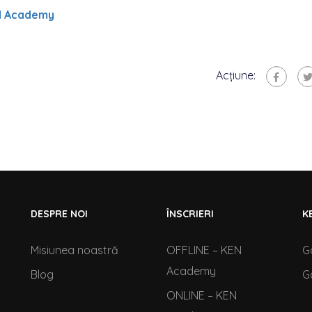
EN Academy
Acțiune:
DESPRE NOI
ÎNSCRIERI
K
Misiunea noastră
OFFLINE – KEN
G
Academy
Blog
G
ONLINE – KEN