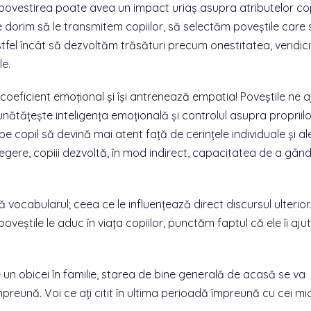
 povestirea poate avea un impact uriaș asupra atributelor copi
e dorim să le transmitem copiilor, să selectăm poveștile care 
fel încât să dezvoltăm trăsături precum onestitatea, veridici
le.
un coeficient emoțional și își antrenează empatia! Poveștile ne a
mbunătățește inteligența emoțională și controlul asupra propriil
pe copil să devină mai atent față de cerințele individuale și al
nțelegere, copiii dezvoltă, în mod indirect, capacitatea de a gând
 vocabularul; ceea ce le influențează direct discursul ulterior
oveștile le aduc în viața copiilor, punctăm faptul că ele îi aju
.
e un obicei în familie, starea de bine generală de acasă se va
reună. Voi ce ați citit în ultima perioadă împreună cu cei mic