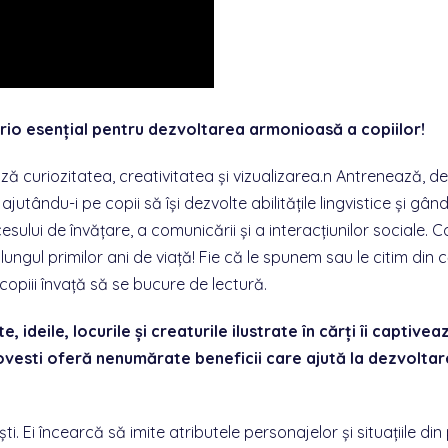
 trio esențial pentru dezvoltarea armonioasă a copiilor!
ază curiozitatea, creativitatea și vizualizarea.n Antrenează, de
jutându-i pe copii să își dezvolte abilitățile lingvistice și gând
sului de învățare, a comunicării și a interacțiunilor sociale. Co
ungul primilor ani de viață! Fie că le spunem sau le citim din că
copiii învață să se bucure de lectură.
, ideile, locurile și creaturile ilustrate în cărți îi captivea
povesti oferă nenumărate beneficii care ajută la dezvoltar
ti. Ei încearcă să imite atributele personajelor și situațiile din