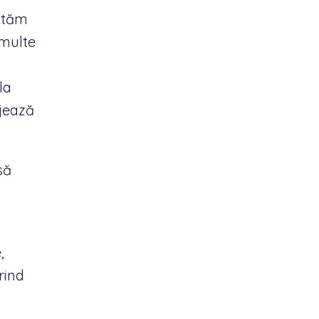
ctăm
 multe
la
ajează
să
,
rind