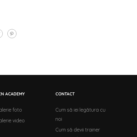
EN ACADEMY
CONTACT
alerie foto
Cum să iei legătura cu
noi
alerie video
Cum să devii trainer