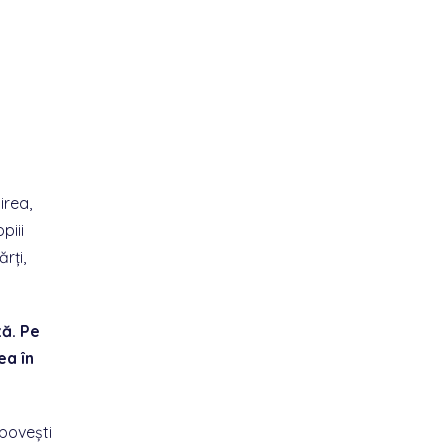
irea,
piii
rți,
ză. Pe
ea în
 povești