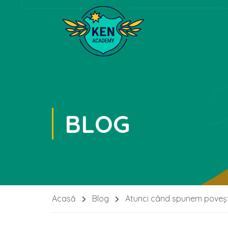
BLOG
Acasă
Blog
Atunci când spunem povești