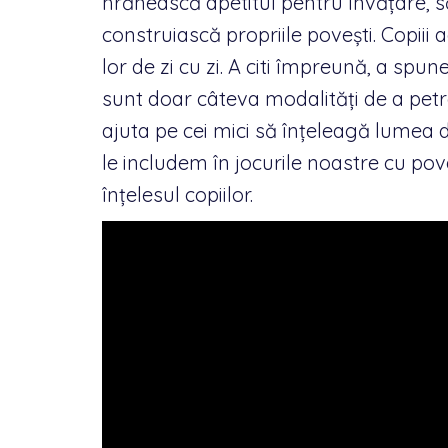
hrănească apetitul pentru învățare, să 
construiască propriile povești. Copiii 
lor de zi cu zi. A citi împreună, a spu
sunt doar câteva modalități de a petr
ajuta pe cei mici să înțeleagă lumea di
le includem în jocurile noastre cu pov
înțelesul copiilor.