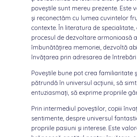
poveștile sunt mereu prezente. Este
și reconectăm cu lumea cuvintelor fr
contexte. În literatura de specialitate
procesul de dezvoltare armonioasă a c
îmbunătățirea memoriei, dezvoltă abili
învățarea prin adresarea de întrebări 
Poveștile bune pot crea familiaritate și
pătrundă în universul acțiunii, să simt
entuziasmați, să exprime propriile gâ
Prin intermediul poveștilor, copiii înva
sentimente, despre universul fantastic
propriile pasiuni și interese. Este valor