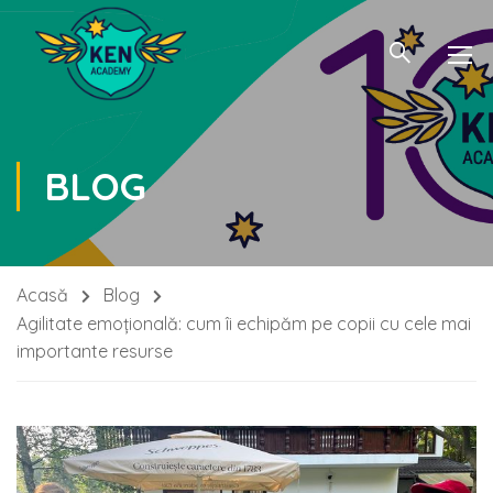
BLOG
Acasă
Blog
Agilitate emoțională: cum îi echipăm pe copii cu cele mai
importante resurse