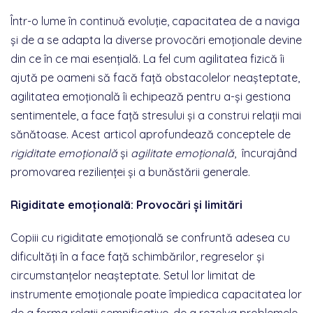
Într-o lume în continuă evoluție, capacitatea de a naviga
și de a se adapta la diverse provocări emoționale devine
din ce în ce mai esențială. La fel cum agilitatea fizică îi
ajută pe oameni să facă față obstacolelor neașteptate,
agilitatea emoțională îi echipează pentru a-și gestiona
sentimentele, a face față stresului și a construi relații mai
sănătoase. Acest articol aprofundează conceptele de
rigiditate emoțională
și
agilitate emoțională
, încurajând
promovarea rezilienței și a bunăstării generale.
Rigiditate emoțională: Provocări și limitări
Copiii cu rigiditate emoțională se confruntă adesea cu
dificultăți în a face față schimbărilor, regreselor și
circumstanțelor neașteptate. Setul lor limitat de
instrumente emoționale poate împiedica capacitatea lor