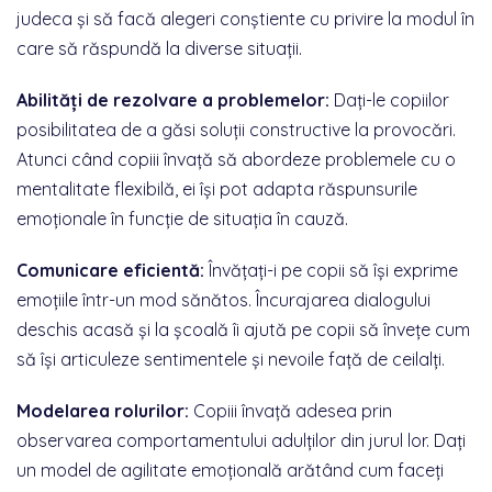
judeca și să facă alegeri conștiente cu privire la modul în
care să răspundă la diverse situații.
Abilități de rezolvare a problemelor:
Dați-le copiilor
posibilitatea de a găsi soluții constructive la provocări.
Atunci când copiii învață să abordeze problemele cu o
mentalitate flexibilă, ei își pot adapta răspunsurile
emoționale în funcție de situația în cauză.
Comunicare eficientă:
Învățați-i pe copii să își exprime
emoțiile într-un mod sănătos. Încurajarea dialogului
deschis acasă și la școală îi ajută pe copii să învețe cum
să își articuleze sentimentele și nevoile față de ceilalți.
Modelarea rolurilor:
Copiii învață adesea prin
observarea comportamentului adulților din jurul lor. Dați
un model de agilitate emoțională arătând cum faceți