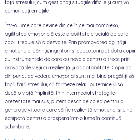
față stresului, cum gestionați situațiile dificile și cum vă
comunicați emoțiile.
Într-o lume care devine din ce în ce mai complexă,
agilitatea emoțională este o abilitate crucială pe care
copiii trebuie să o dezvolte. Prin promovarea agilității
emoționale, părinții, îngrijitorii și educatorii pot dota copiii
cu instrumentele de care au nevoie pentru a trece prin
provocările vieții cu reziliență și adaptabilitate. Copiii agili
din punct de vedere emoțional sunt mai bine pregătiți să
facă față stresului, să formeze relații puternice și să
ducă o viață împlinită. Prin intermediul strategiilor
prezentate mai sus, putem deschide calea pentru o
generație viitoare care să fie rezilientă emoțional și bine
echipată pentru a prospera într-o lume în continuă
schimbare.