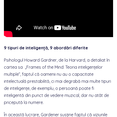
9 tipuri de inteligență, 9 abordări diferite
Psihologul Howard Gardner, de la Harvard, a detaliat în
cartea sa „Frames of the Mind: Teoria inteligențelor
multiple”, faptul că oamenii nu au o capacitate
intelectuală prestabilită, ci mai degrabă mai multe tipuri
de inteligențe, de exemplu, o persoană poate fi
inteligentă din punct de vedere muzical, dar nu atât de
pricepută la numere.
În această lucrare, Gardener susține faptul că viziunile