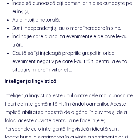
Încep să cunoască alți oameni prin a se cunoaște pe
ei înșiși;
Au o intuiție naturală;
Sunt independenți și au o mare încredere în sine.
Înclinație spre a analiza evenimentele pe care le-au
trăit.
Caută să își înțeleagă propriile greșeli în orice
eveniment negativ pe care l-au trăit, pentru a evita
situații similare în viitor etc.
Inteligența lingvistică
Inteligența lingvistică este unul dintre cele mai cunoscute
tipuri de inteligență întâlnit în rândul oamenilor. Acesta
implică abilitatea noastră de a gândi în cuvinte și de a
folosi aceste cuvinte pentru a ne face înțeleși.
Persoanele cu o inteligență lingvistică ridicată sunt
foarte bune la exprimarea în cuvinte a sentimentelor și