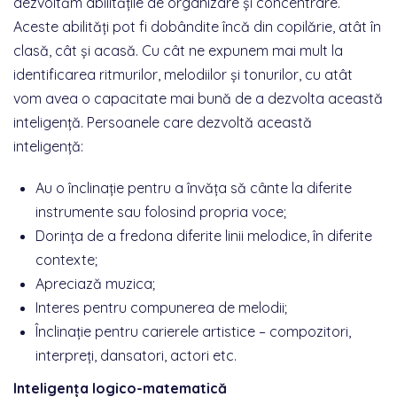
dezvoltăm abilitățile de organizare și concentrare.
Aceste abilități pot fi dobândite încă din copilărie, atât în
clasă, cât și acasă. Cu cât ne expunem mai mult la
identificarea ritmurilor, melodiilor și tonurilor, cu atât
vom avea o capacitate mai bună de a dezvolta această
inteligență. Persoanele care dezvoltă această
inteligență:
Au o înclinație pentru a învăța să cânte la diferite
instrumente sau folosind propria voce;
Dorința de a fredona diferite linii melodice, în diferite
contexte;
Apreciază muzica;
Interes pentru compunerea de melodii;
Înclinație pentru carierele artistice – compozitori,
interpreți, dansatori, actori etc.
Inteligența logico-matematică